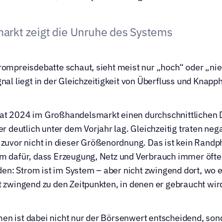
arkt zeigt die Unruhe des Systems
rompreisdebatte schaut, sieht meist nur „hoch“ oder „nied
gnal liegt in der Gleichzeitigkeit von Überfluss und Knapph
at 2024 im Großhandelsmarkt einen durchschnittlichen
er deutlich unter dem Vorjahr lag. Gleichzeitig traten nega
 zuvor nicht in dieser Größenordnung. Das ist kein Rand
m dafür, dass Erzeugung, Netz und Verbrauch immer öfter
n: Strom ist im System – aber nicht zwingend dort, wo e
t zwingend zu den Zeitpunkten, in denen er gebraucht wir
n ist dabei nicht nur der Börsenwert entscheidend, sond