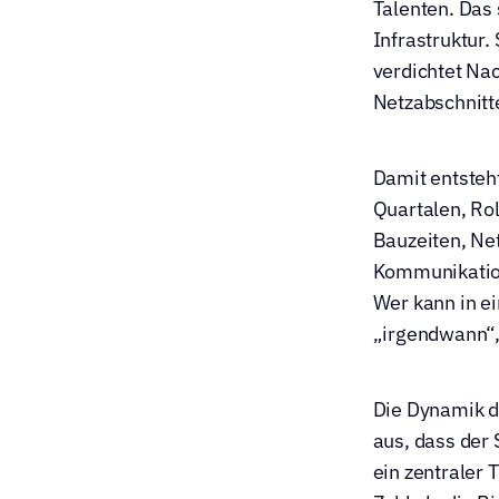
Talenten. Das 
Infrastruktur.
verdichtet Nac
Netzabschnitt
Damit entsteht
Quartalen, Rol
Bauzeiten, Net
Kommunikation
Wer kann in ei
„irgendwann“, 
Die Dynamik da
aus, dass der 
ein zentraler 