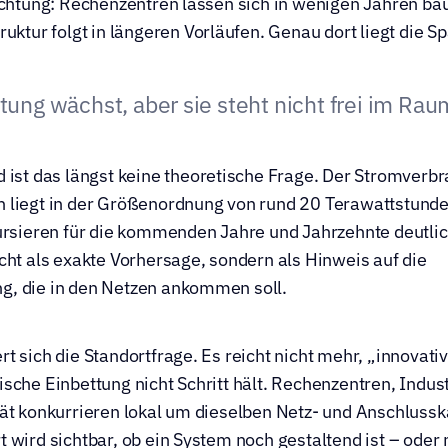
ichtung: Rechenzentren lassen sich in wenigen Jahren bau
ruktur folgt in längeren Vorläufen. Genau dort liegt die 
ung wächst, aber sie steht nicht frei im Rau
 ist das längst keine theoretische Frage. Der Stromverbr
 liegt in der Größenordnung von rund 20 Terawattstunden
ursieren für die kommenden Jahre und Jahrzehnte deutlic
cht als exakte Vorhersage, sondern als Hinweis auf die 
, die in den Netzen ankommen soll.
t sich die Standortfrage. Es reicht nicht mehr, „innovativ 
sche Einbettung nicht Schritt hält. Rechenzentren, Industr
ät konkurrieren lokal um dieselben Netz- und Anschlusska
 wird sichtbar, ob ein System noch gestaltend ist – oder 