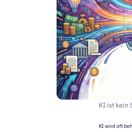
KI ist kei
KI wird oft be