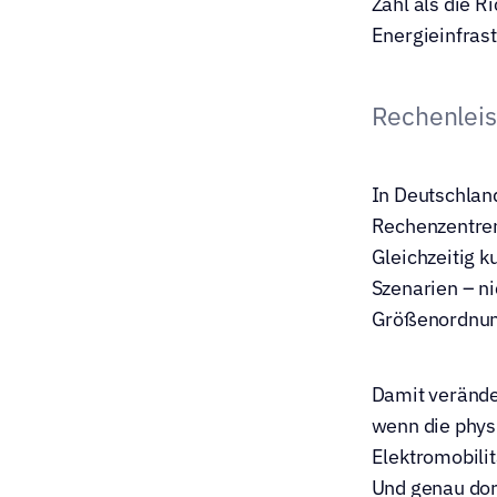
Zahl als die R
Energieinfrast
Rechenleist
In Deutschland
Rechenzentren
Gleichzeitig k
Szenarien – ni
Größenordnung
Damit veränder
wenn die physi
Elektromobilit
Und genau dort