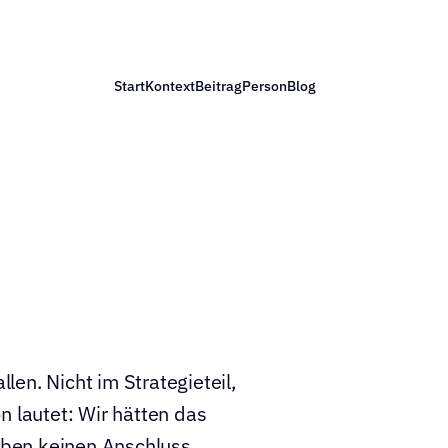
Start
Kontext
Beitrag
Person
Blog
len. Nicht im Strategieteil, 
 lautet: Wir hätten das 
haben keinen Anschluss.