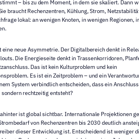
stimmt – bis zu dem Moment, in dem sie skaliert. Dann wir
 Sie braucht Rechenzentren, Kühlung, Strom, Netzstabilität
hfrage lokal: an wenigen Knoten, in wenigen Regionen, i
en.
 eine neue Asymmetrie. Der Digitalbereich denkt in Relea
louts. Die Energieseite denkt in Trassenkorridoren, Planfe
zanschluss. Das ist kein Kulturproblem und kein 
sproblem. Es ist ein Zeitproblem – und ein Verantwortu
nem System verbindlich entscheiden, dass ein Anschluss 
sondern rechtzeitig entsteht?
hinter ist global sichtbar. Internationale Projektionen g
Strombedarf von Rechenzentren bis 2030 deutlich ansteig
Treiber dieser Entwicklung ist. Entscheidend ist weniger di