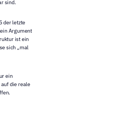
r sind.
der letzte 
kein Argument 
ktur ist ein 
se sich „mal 
r ein 
auf die reale 
ffen.