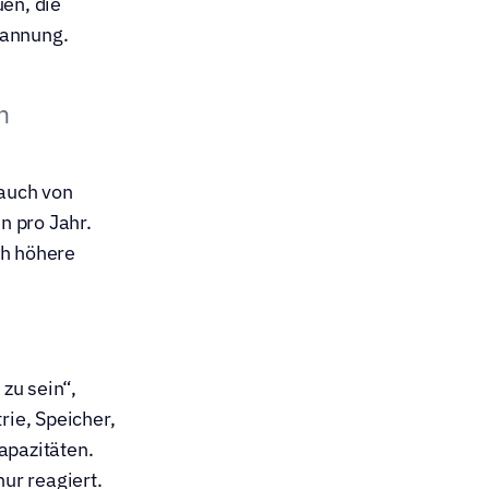
en, die 
Spannung.
m
auch von 
 pro Jahr. 
h höhere 
zu sein“, 
ie, Speicher, 
pazitäten. 
nur reagiert.