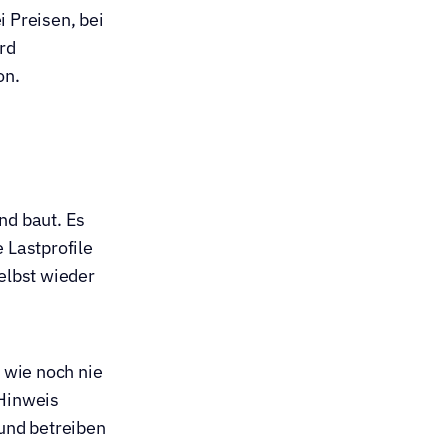
 Preisen, bei 
rd 
on.
d baut. Es 
Lastprofile 
elbst wieder 
wie noch nie 
Hinweis 
und betreiben 