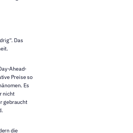
rig“. Das 
eit.
 Day-Ahead-
tive Preise so 
phänomen. Es 
 nicht 
r gebraucht 
d.
ern die 