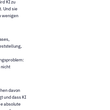
d KI zu 
. Und sie 
n wenigen 
ses, 
ststellung, 
ngsproblem: 
nicht 
ehen davon 
t und dass KI 
e absolute 