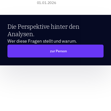
01.01.2026
Die Perspektive hinter den 
Analysen.
Wer diese Fragen stellt und warum.
zur Person
Wenn Sie den hier veröffentlichten Erklärungen der 
Zusammenhänge folgen möchten, können Sie gerne Ihre E-
Mail-Adresse eintragen. Sie erhalten dann eine 
Benachrichtigung bei neuen Beiträgen. 